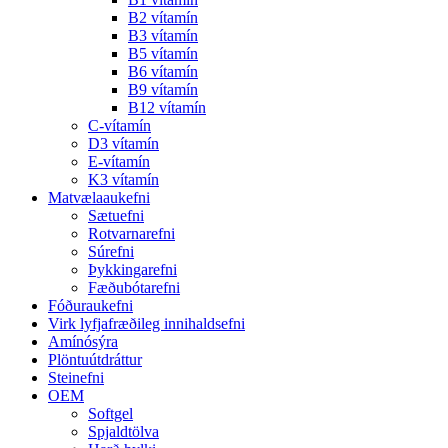
B2 vítamín
B3 vítamín
B5 vítamín
B6 vítamín
B9 vítamín
B12 vítamín
C-vítamín
D3 vítamín
E-vítamín
K3 vítamín
Matvælaaukefni
Sætuefni
Rotvarnarefni
Súrefni
Þykkingarefni
Fæðubótarefni
Fóðuraukefni
Virk lyfjafræðileg innihaldsefni
Amínósýra
Plöntuútdráttur
Steinefni
OEM
Softgel
Spjaldtölva