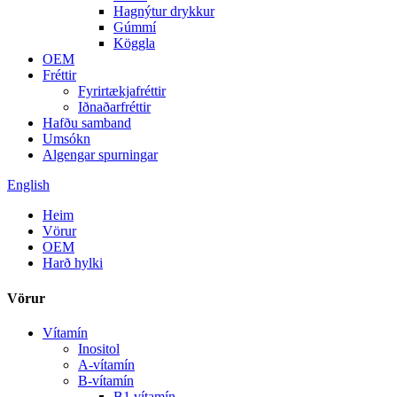
Hagnýtur drykkur
Gúmmí
Köggla
OEM
Fréttir
Fyrirtækjafréttir
Iðnaðarfréttir
Hafðu samband
Umsókn
Algengar spurningar
English
Heim
Vörur
OEM
Harð hylki
Vörur
Vítamín
Inositol
A-vítamín
B-vítamín
B1 vítamín