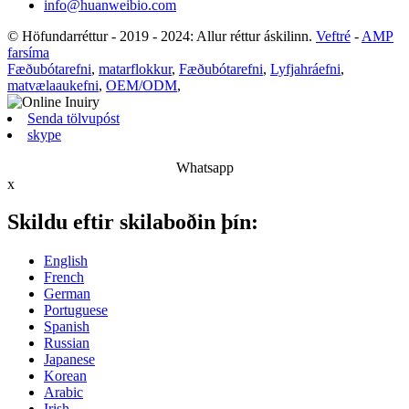
info@huanweibio.com
© Höfundarréttur - 2019 - 2024: Allur réttur áskilinn.
Veftré
-
AMP
farsíma
Fæðubótarefni
,
matarflokkur
,
Fæðubótarefni
,
Lyfjahráefni
,
matvælaaukefni
,
OEM/ODM
,
Senda tölvupóst
skype
Whatsapp
x
Skildu eftir skilaboðin þín:
English
French
German
Portuguese
Spanish
Russian
Japanese
Korean
Arabic
Irish