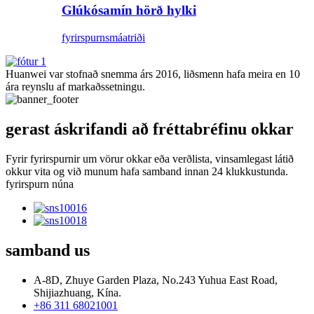
Glúkósamín hörð hylki
fyrirspurn
smáatriði
Huanwei var stofnað snemma árs 2016, liðsmenn hafa meira en 10
ára reynslu af markaðssetningu.
gerast áskrifandi að fréttabréfinu okkar
Fyrir fyrirspurnir um vörur okkar eða verðlista, vinsamlegast látið
okkur vita og við munum hafa samband innan 24 klukkustunda.
fyrirspurn núna
samband
us
A-8D, Zhuye Garden Plaza, No.243 Yuhua East Road,
Shijiazhuang, Kína.
+86 311 68021001