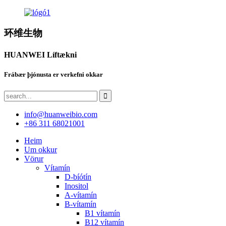
环维生物
HUANWEI Líftækni
Frábær þjónusta er verkefni okkar
info@huanweibio.com
+86 311 68021001
Heim
Um okkur
Vörur
Vítamín
D-bíótín
Inositol
A-vítamín
B-vítamín
B1 vítamín
B12 vítamín