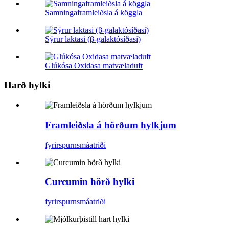
Samningaframleiðsla á köggla
Sýrur laktasi (β-galaktósíðasi)
Glúkósa Oxidasa matvæladuft
Harð hylki
Framleiðsla á hörðum hylkjum
fyrirspurn
smáatriði
Curcumin hörð hylki
fyrirspurn
smáatriði