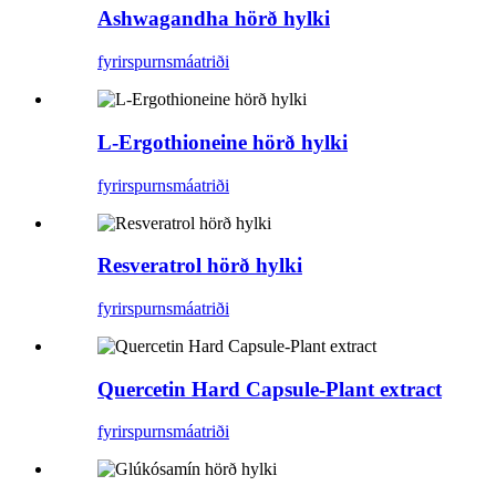
Ashwagandha hörð hylki
fyrirspurn
smáatriði
L-Ergothioneine hörð hylki
fyrirspurn
smáatriði
Resveratrol hörð hylki
fyrirspurn
smáatriði
Quercetin Hard Capsule-Plant extract
fyrirspurn
smáatriði