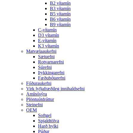
B2 vítamín
B3 vítamín
B5 vítamín
B6 vítamín
B9 vítamín
C-vítamín
D3 vítamín
E-vítamín
K3 vítamín
Matvælaaukefni
Sætuefni
Rotvarnarefni
Súrefni
Þykkingarefni
Fæðubótarefni
Fóðuraukefni
Virk lyfjafræðileg innihaldsefni
Amínósýra
Plöntuútdráttur
Steinefni
OEM
Softgel
Spjaldtölva
Harð hylki
Púður