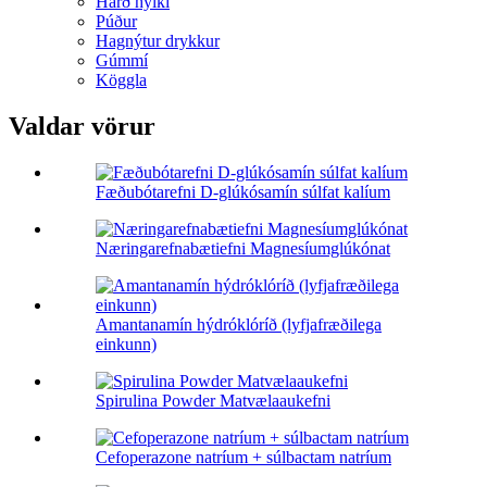
Harð hylki
Púður
Hagnýtur drykkur
Gúmmí
Köggla
Valdar vörur
Fæðubótarefni D-glúkósamín súlfat kalíum
Næringarefnabætiefni Magnesíumglúkónat
Amantanamín hýdróklóríð (lyfjafræðilega
einkunn)
Spirulina Powder Matvælaaukefni
Cefoperazone natríum + súlbactam natríum