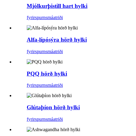
Mjólkurþistill hart hylki
fyrirspurn
smáatriði
Alfa-lípósýra hörð hylki
fyrirspurn
smáatriði
PQQ hörð hylki
fyrirspurn
smáatriði
Glútaþíon hörð hylki
fyrirspurn
smáatriði