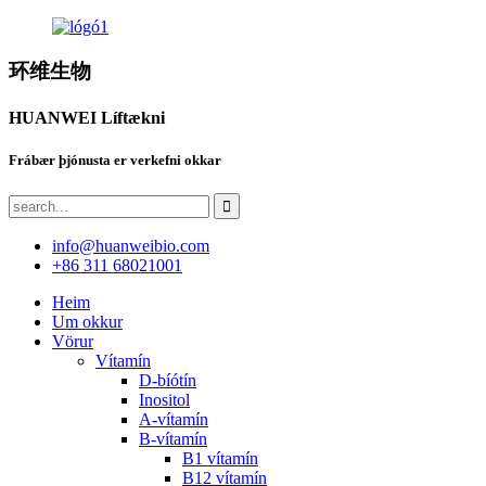
环维生物
HUANWEI Líftækni
Frábær þjónusta er verkefni okkar
info@huanweibio.com
+86 311 68021001
Heim
Um okkur
Vörur
Vítamín
D-bíótín
Inositol
A-vítamín
B-vítamín
B1 vítamín
B12 vítamín