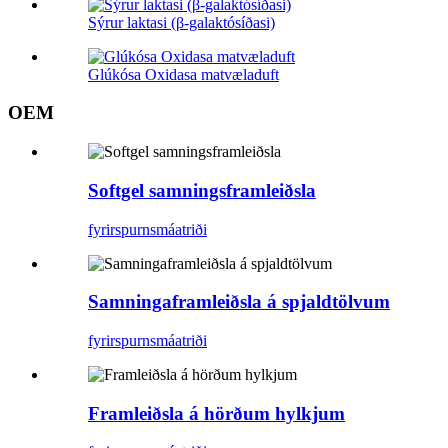
Sýrur laktasi (β-galaktósíðasi)
Glúkósa Oxidasa matvæladuft
OEM
Softgel samningsframleiðsla
fyrirspurn
smáatriði
Samningaframleiðsla á spjaldtölvum
fyrirspurn
smáatriði
Framleiðsla á hörðum hylkjum