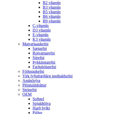
B2 vítamín
B3 vítamín
B5 vítamín
B6 vítamín
B9 vítamín
C-vítamín
D3 vítamín
E-vítamín
K3 vítamín
Matvælaaukefni
Sætuefni
Rotvarnarefni
Súrefni
Þykkingarefni
Fæðubótarefni
Fóðuraukefni
Virk lyfjafræðileg innihaldsefni
Amínósýra
Plöntuútdráttur
Steinefni
OEM
Softgel
Spjaldtölva
Harð hylki
Púður