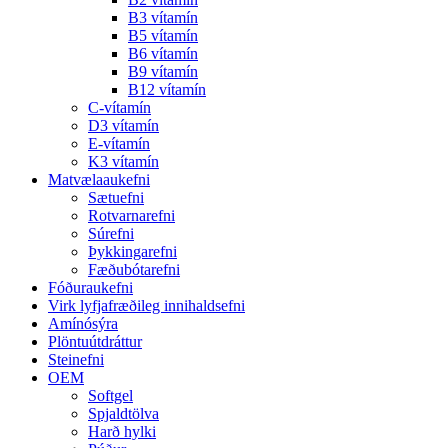
B3 vítamín
B5 vítamín
B6 vítamín
B9 vítamín
B12 vítamín
C-vítamín
D3 vítamín
E-vítamín
K3 vítamín
Matvælaaukefni
Sætuefni
Rotvarnarefni
Súrefni
Þykkingarefni
Fæðubótarefni
Fóðuraukefni
Virk lyfjafræðileg innihaldsefni
Amínósýra
Plöntuútdráttur
Steinefni
OEM
Softgel
Spjaldtölva
Harð hylki