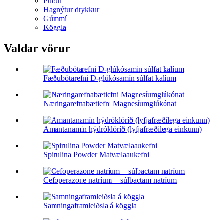
Púður
Hagnýtur drykkur
Gúmmí
Köggla
Valdar vörur
Fæðubótarefni D-glúkósamín súlfat kalíum
Næringarefnabætiefni Magnesíumglúkónat
Amantanamín hýdróklóríð (lyfjafræðilega einkunn)
Spirulina Powder Matvælaaukefni
Cefoperazone natríum + súlbactam natríum
Samningaframleiðsla á köggla