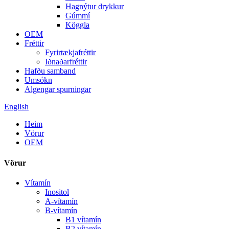
Hagnýtur drykkur
Gúmmí
Köggla
OEM
Fréttir
Fyrirtækjafréttir
Iðnaðarfréttir
Hafðu samband
Umsókn
Algengar spurningar
English
Heim
Vörur
OEM
Vörur
Vítamín
Inositol
A-vítamín
B-vítamín
B1 vítamín
B2 vítamín