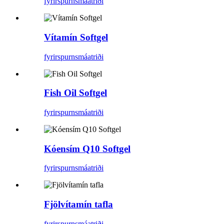
fyrirspurn
smáatriði
Vítamín Softgel
fyrirspurn
smáatriði
Fish Oil Softgel
fyrirspurn
smáatriði
Kóensím Q10 Softgel
fyrirspurn
smáatriði
Fjölvítamín tafla
fyrirspurn
smáatriði